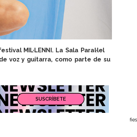
tival MIL·LENNI. La Sala Paral·lel
de voz y guitarra, como parte de su
SUSCRÍBETE