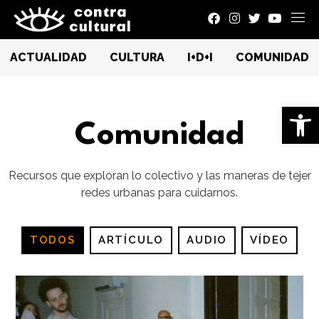
ACTUALIDAD
CULTURA
I+D+I
COMUNIDAD
Ab
Comunidad
Recursos que exploran lo colectivo y las maneras de tejer
redes urbanas para cuidarnos.
TODOS
ARTÍCULO
AUDIO
VÍDEO