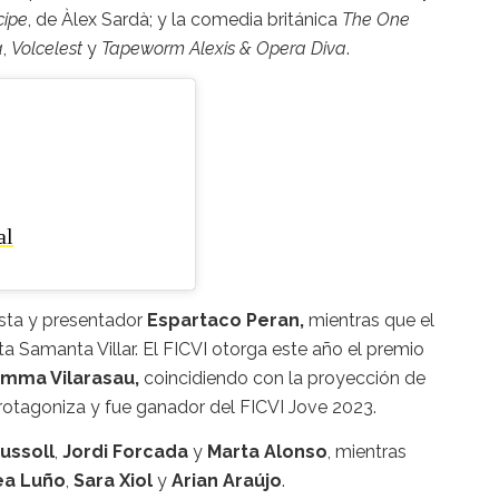
cipe
, de Àlex Sardà; y la comedia británica
The One
a
,
Volcelest
y
Tapeworm Alexis & Opera Diva
.
al
dista y presentador
Espartaco Peran,
mientras que el
ta Samanta Villar. El FICVI otorga este año el premio
mma Vilarasau,
coincidiendo con la proyección de
protagoniza y fue ganador del FICVI Jove 2023.
ssoll
,
Jordi Forcada
y
Marta Alonso
, mientras
ea Luño
,
Sara Xiol
y
Arian Araújo
.