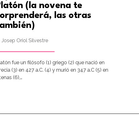
latón (la novena te
orprenderá, las otras
también)
Josep Oriol Silvestre
latón fue un filósofo (1) griego (2) que nació en
ecia (3) en 427 a.C. (4) y murió en 347 a.C (5) en
tenas (6),…