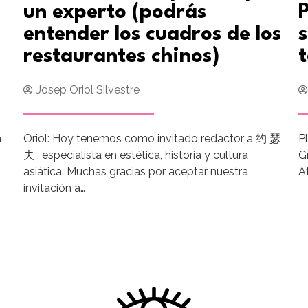
un experto (podrás
P
entender los cuadros de los
s
restaurantes chinos)
Josep Oriol Silvestre
a
Oriol: Hoy tenemos como invitado redactor a 约 瑟
P
夫 , especialista en estética, historia y cultura
Gr
asiática. Muchas gracias por aceptar nuestra
A
invitación a…