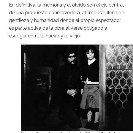
En definitiva, la memoria y el olvido son el eje central
de una propuesta conmovedora, atemporal, llena de
gentileza y humanidad donde el propio espectador
es parte activa de la obra al verse obligado a
escoger entre lo nuevo y lo viejo.