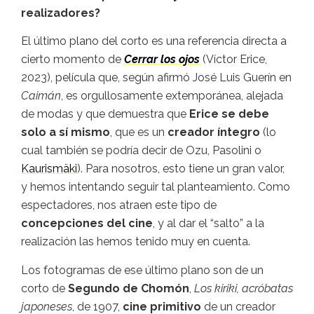
realizadores?
El último plano del corto es una referencia directa a
cierto momento de
Cerrar los ojos
(Víctor Erice,
2023), película que, según afirmó José Luis Guerín en
Caimán
, es orgullosamente extemporánea, alejada
de modas y que demuestra que
Erice se debe
solo a sí mismo
, que es un
creador íntegro
(lo
cual también se podría decir de Ozu, Pasolini o
Kaurismäki
). Para nosotros, esto tiene un gran valor,
y hemos intentando seguir tal planteamiento. Como
espectadores, nos atraen este tipo de
concepciones del cine
, y al dar el “salto” a la
realización las hemos tenido muy en cuenta.
Los fotogramas de ese último plano son de un
corto de
Segundo de Chomón
,
Los kiriki, acróbatas
japoneses
, de 1907,
cine primitivo
de un creador