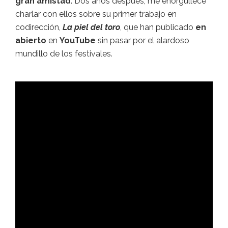
gran amistad
. Dos años después, me enorgullece
charlar con ellos sobre su primer trabajo en
codirección,
La piel del toro
, que han publicado
en
abierto
en
YouTube
sin pasar por el alardoso
mundillo de los festivales.
que es la memoria
histórica